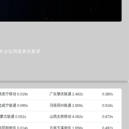
算平台应用前景的展望