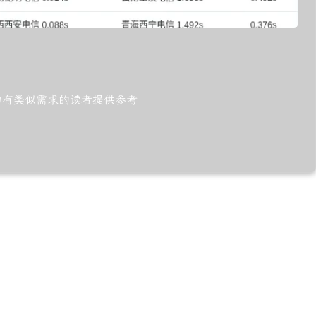
，为有类似需求的读者提供参考