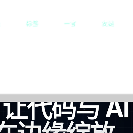
标签
一言
友链