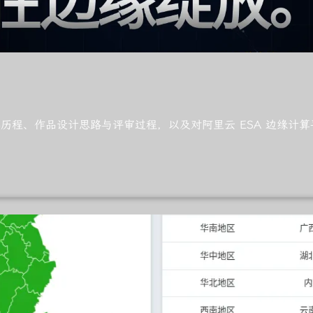
参赛历程、作品设计思路与评审过程，以及对阿里云 ESA 边缘计