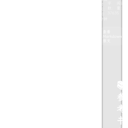
字
阅读
时
数：
量：
间：
3763
5
10
分钟
查看
Markdown
原文
📚
参
考
书