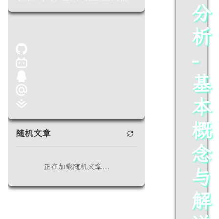
分
析
-
基
本
概
随机文章
念
正在加载随机文章...
与
解