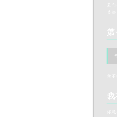
显而
某些
第
我不
我
你是