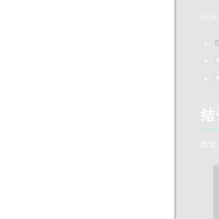
你没
结
我尝