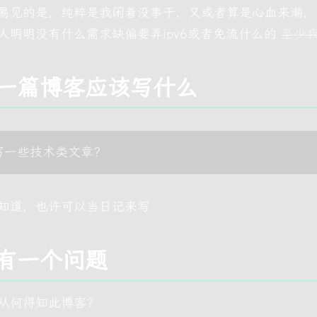
易见的是，纯粹是我闲着没事干，又或者算是心血来潮，
人明明没有什么需求缺偏要弄ipv6或者免流什么的
至少
一篇博客应该写什么
写一些技术类文章？
知道，也许可以当日记来写
有一个问题
从何得知此博客？