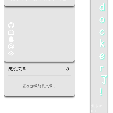
d
o
c
k
e
r
随机文章
了
正在加载随机文章...
!
发布时
间：