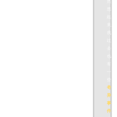
然
想
起
来，
我
过
去
也
有
一
些
奇
异
事
件
，