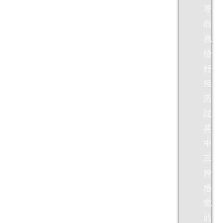
等。
而
我，
恰
好
经
历
过
其
中
三
种
感
觉
的