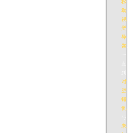
松
动
、
视
觉
异
常
，
一
直
到
时
空
错
乱
与
未