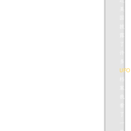
近，
美
国
披
露
了
许
多
UFO
档
案，
我
看
了
一