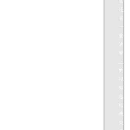
些，
还
有
一
些
油
管
上
的
视
频
总
结。
我
突