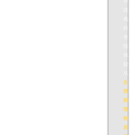
讲
述
我
的
奇
怪
体
验，
从
生
理
病
理
、
物
质