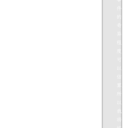
件
的
奇
异
程
度
可
以
估
算，
所
以
我
将