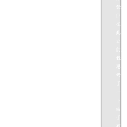
验。
但
在
此
之
前，
我
思
考
了
一
下：
由
于
有