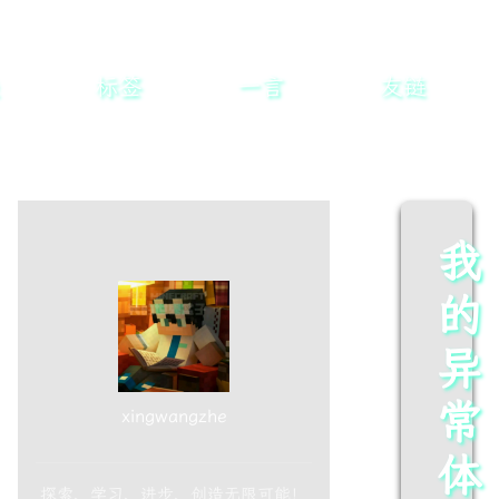
标签
一言
友链
我
的
异
常
xingwangzhe
体
探索、学习、进步、创造无限可能！