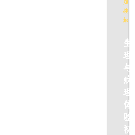
知
接
触
…
生
理
与
病
理
体
验
初