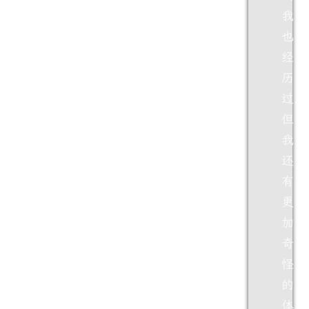
我
也
经
历
过，
但
我
还
有
更
加
奇
怪
的
体