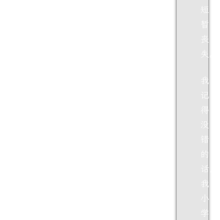
短
暂
丧
失。
我
记
得
没
错
的
话，
我
小
学