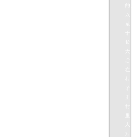
的，
以
至
于
长
大
后
在
村
子
里，
村
里
人
对