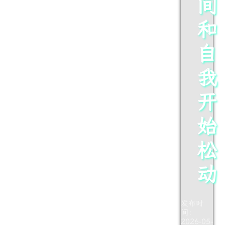
间
和
自
我
开
始
松
动
发布时
间：
2026-05-