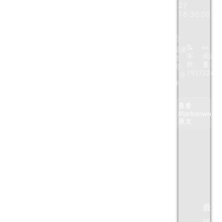
27
18:30:00
🕒
📝
👀
阅读
字
阅读
时
数：
量：
间：
1917
224
5 分
钟
查看
Markdown
原文
最