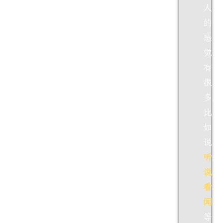
人
的
感
觉
有
很
多，
比
如
说
听
、
说
、
看
、
闻
等