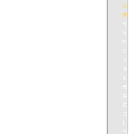
压
床
等
等，
这
是
人
类
生
理
存
在
的
机
制，