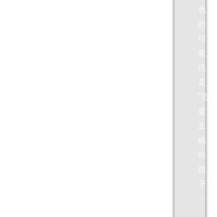
我
的
印
象
还
是
“总
爱
生
病
的
孩
子”
……