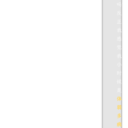
吗？
反
正
我
感
觉
我
小
时
候
是
体
弱
多
病