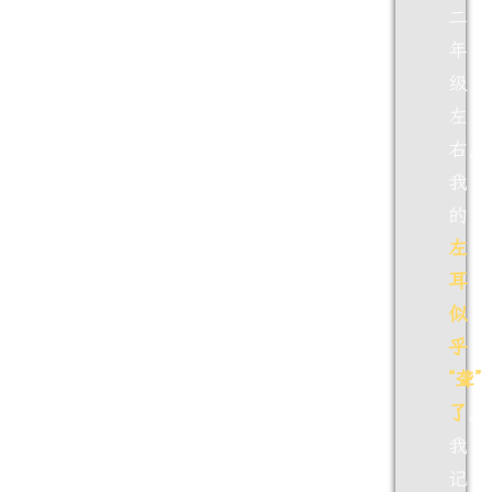
二
年
级
左
右，
我
的
左
耳
似
乎
“聋”
了
。
我
记