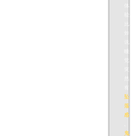
体
验，
比
如
说
睡
觉
突
然
有
坠
落
感
、
鬼