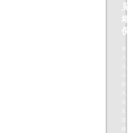
见
端
倪
有
人
从
小
到
大
没
生
过
病