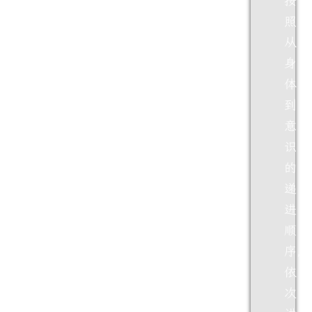
按
照
从
身
体
到
意
识
的
递
进
顺
序，
依
次