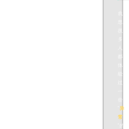
我
想，
很
多
人
都
体
验
过
一
些
“
异
常
“的