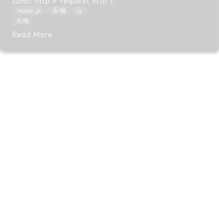
const http = require("http");
node.js
后端
js
后端
Read More